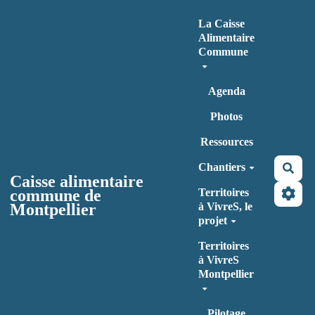
Aller au contenu principal
La Caisse
Alimentaire
Commune
Agenda
Photos
Ressources
Chantiers
Rec
Caisse alimentaire
commune de
Territoires
Montpellier
à VivreS, le
projet
Territoires
à VivreS
Montpellier
Pilotage