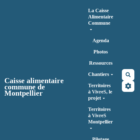
Aller au contenu principal
La Caisse
Alimentaire
Commune
Agenda
Photos
Ressources
Chantiers
Rec
Caisse alimentaire
commune de
Territoires
Montpellier
à VivreS, le
projet
Territoires
à VivreS
Montpellier
Pilotage