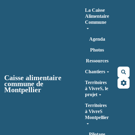
Aller au contenu principal
La Caisse
Alimentaire
Commune
Agenda
Photos
Ressources
Chantiers
Rec
Caisse alimentaire
commune de
Territoires
Montpellier
à VivreS, le
projet
Territoires
à VivreS
Montpellier
Pilotage