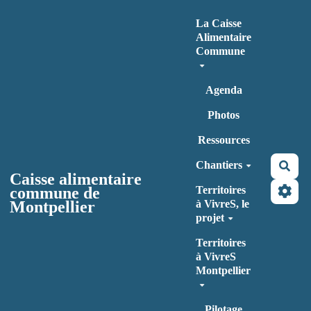
Aller au contenu principal
La Caisse
Alimentaire
Commune
Agenda
Photos
Ressources
Chantiers
Rec
Caisse alimentaire
commune de
Territoires
Montpellier
à VivreS, le
projet
Territoires
à VivreS
Montpellier
Pilotage