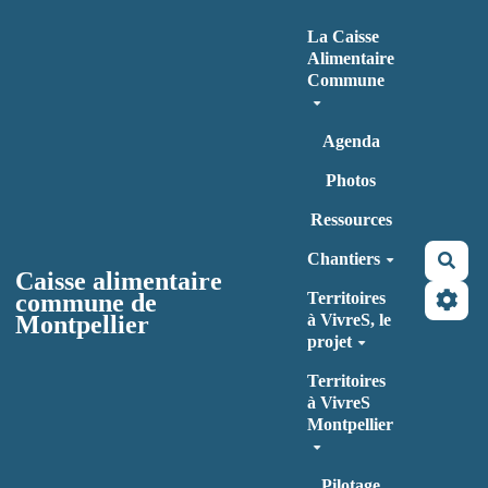
Aller au contenu principal
La Caisse
Alimentaire
Commune
Agenda
Photos
Ressources
Chantiers
Rec
Caisse alimentaire
commune de
Territoires
Montpellier
à VivreS, le
projet
Territoires
à VivreS
Montpellier
Pilotage