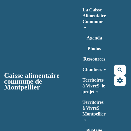
Aller au contenu principal
La Caisse
Alimentaire
Commune
Agenda
Photos
Ressources
Chantiers
Rec
Caisse alimentaire
commune de
Territoires
Montpellier
à VivreS, le
projet
Territoires
à VivreS
Montpellier
Pilotage