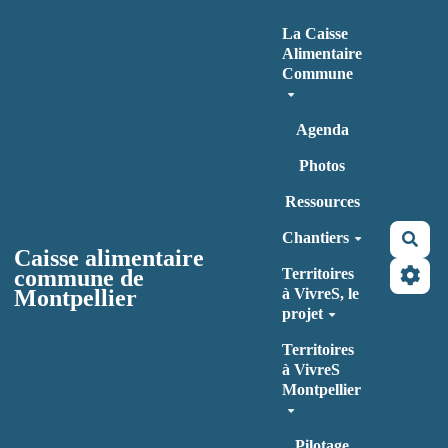
Aller au contenu principal
La Caisse
Alimentaire
Commune
Agenda
Photos
Ressources
Chantiers
Rec
Caisse alimentaire
commune de
Territoires
Montpellier
à VivreS, le
projet
Territoires
à VivreS
Montpellier
Pilotage