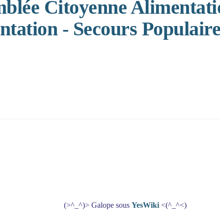
mblée Citoyenne Alimentatio
ntation - Secours Populair
(>^_^)> Galope sous
YesWiki
<(^_^<)