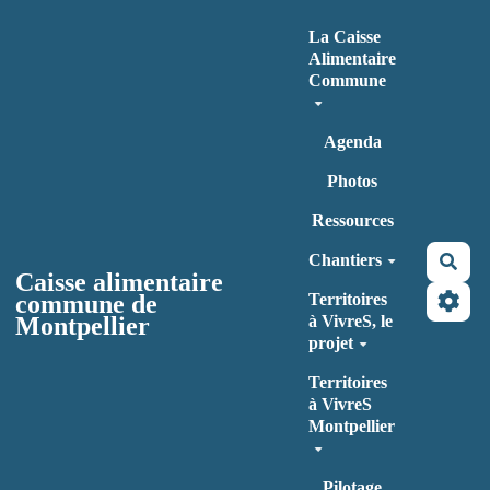
Aller au contenu principal
La Caisse
Alimentaire
Commune
Agenda
Photos
Ressources
Chantiers
Rec
Caisse alimentaire
commune de
Territoires
Montpellier
à VivreS, le
projet
Territoires
à VivreS
Montpellier
Pilotage